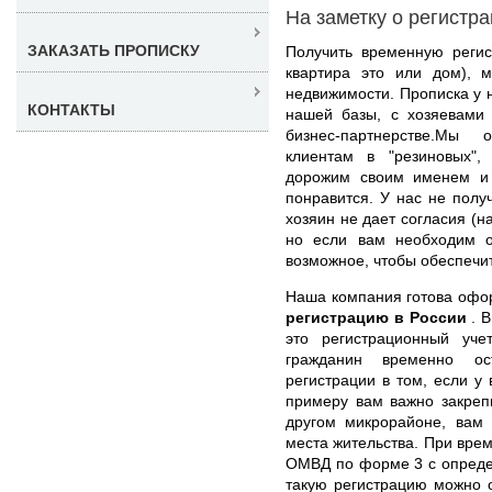
На заметку о регистр
ЗАКАЗАТЬ ПРОПИСКУ
Получить временную регис
квартира это или дом), 
недвижимости. Прописка у н
КОНТАКТЫ
нашей базы, с хозяевами
бизнес-партнерстве.Мы 
клиентам в "резиновых",
дорожим своим именем и 
понравится. У нас не полу
хозяин не дает согласия (н
но если вам необходим 
возможное, чтобы обеспечи
Наша компания готова оф
регистрацию в России
. 
это регистрационный уче
гражданин временно ос
регистрации в том, если у 
примеру вам важно закреп
другом микрорайоне, вам 
места жительства. При вре
ОМВД по форме 3 с опреде
такую регистрацию можно 